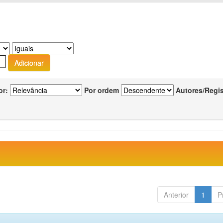
or:
Por ordem
Autores/Regi
Anterior
1
P