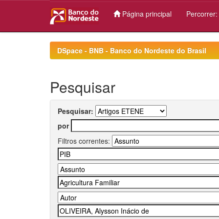
Página principal
Percorrer
Skip
navigation
DSpace - BNB - Banco do Nordeste do Brasil
Pesquisar
Pesquisar:
por
Filtros correntes: