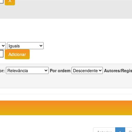
or:
Por ordem
Autores/Regi