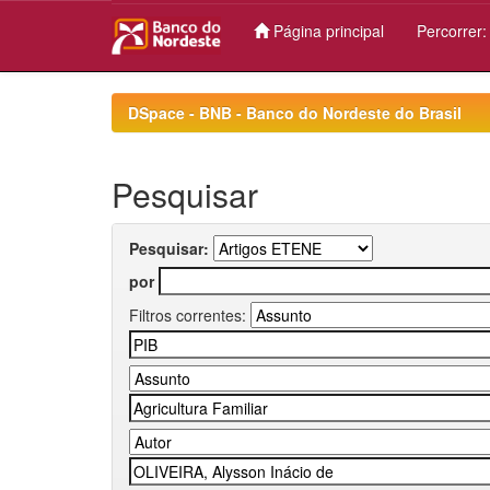
Página principal
Percorrer
Skip
navigation
DSpace - BNB - Banco do Nordeste do Brasil
Pesquisar
Pesquisar:
por
Filtros correntes: