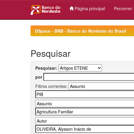
Página principal
Percorrer
Skip
navigation
DSpace - BNB - Banco do Nordeste do Brasil
Pesquisar
Pesquisar:
por
Filtros correntes: