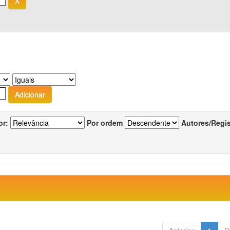
or:
Por ordem
Autores/Regi