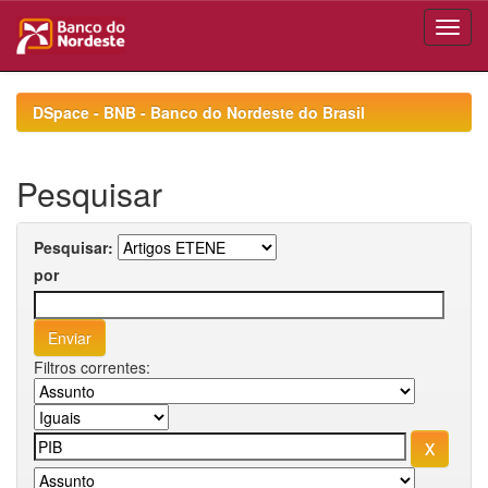
Skip
navigation
DSpace - BNB - Banco do Nordeste do Brasil
Pesquisar
Pesquisar:
por
Filtros correntes: