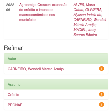
2022-
Agroamigo Crescer: expansão
ALVES, Maria
09
do crédito e impactos
Odete
;
OLIVEIRA,
macroeconômicos nos
Alysson Inácio de
;
municípios
CARNEIRO, Wendell
Márcio Araújo
;
MACIEL, Iracy
Soares Ribeiro
Refinar
Autor
CARNEIRO, Wendell Márcio Araújo
1
Assunto
Crédito
1
PRONAF
1