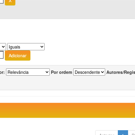
or:
Por ordem
Autores/Regi