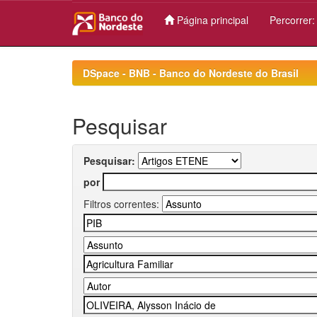
Página principal
Percorrer
Skip
navigation
DSpace - BNB - Banco do Nordeste do Brasil
Pesquisar
Pesquisar:
por
Filtros correntes: