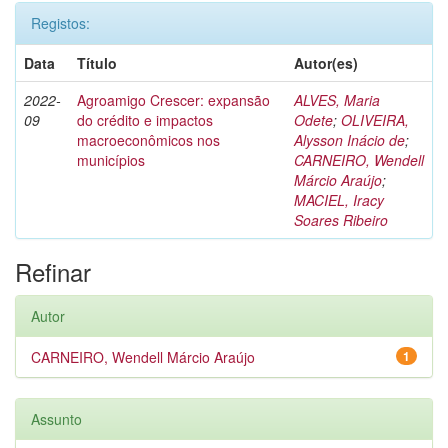
Registos:
Data
Título
Autor(es)
2022-
Agroamigo Crescer: expansão
ALVES, Maria
09
do crédito e impactos
Odete
;
OLIVEIRA,
macroeconômicos nos
Alysson Inácio de
;
municípios
CARNEIRO, Wendell
Márcio Araújo
;
MACIEL, Iracy
Soares Ribeiro
Refinar
Autor
CARNEIRO, Wendell Márcio Araújo
1
Assunto