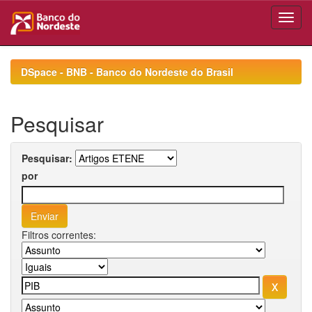
Skip
navigation
DSpace - BNB - Banco do Nordeste do Brasil
Pesquisar
Pesquisar:
por
Filtros correntes: