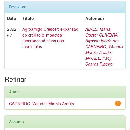
Registos:
Data
Título
Autor(es)
2022-
Agroamigo Crescer: expansão
ALVES, Maria
09
do crédito e impactos
Odete
;
OLIVEIRA,
macroeconômicos nos
Alysson Inácio de
;
municípios
CARNEIRO, Wendell
Márcio Araújo
;
MACIEL, Iracy
Soares Ribeiro
Refinar
Autor
CARNEIRO, Wendell Márcio Araújo
1
Assunto