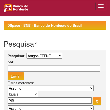
Skip
navigation
DSpace - BNB - Banco do Nordeste do Brasil
Pesquisar
Pesquisar:
por
Filtros correntes: