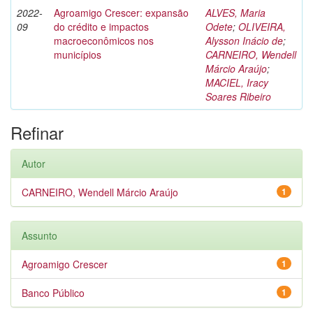
2022-
Agroamigo Crescer: expansão
ALVES, Maria
09
do crédito e impactos
Odete
;
OLIVEIRA,
macroeconômicos nos
Alysson Inácio de
;
municípios
CARNEIRO, Wendell
Márcio Araújo
;
MACIEL, Iracy
Soares Ribeiro
Refinar
Autor
CARNEIRO, Wendell Márcio Araújo
1
Assunto
Agroamigo Crescer
1
Banco Público
1