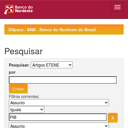
Skip
navigation
DSpace - BNB - Banco do Nordeste do Brasil
Pesquisar
Pesquisar:
por
Filtros correntes: