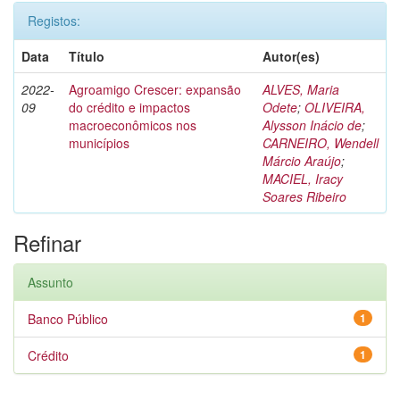
Registos:
Data
Título
Autor(es)
2022-
Agroamigo Crescer: expansão
ALVES, Maria
09
do crédito e impactos
Odete
;
OLIVEIRA,
macroeconômicos nos
Alysson Inácio de
;
municípios
CARNEIRO, Wendell
Márcio Araújo
;
MACIEL, Iracy
Soares Ribeiro
Refinar
Assunto
Banco Público
1
Crédito
1