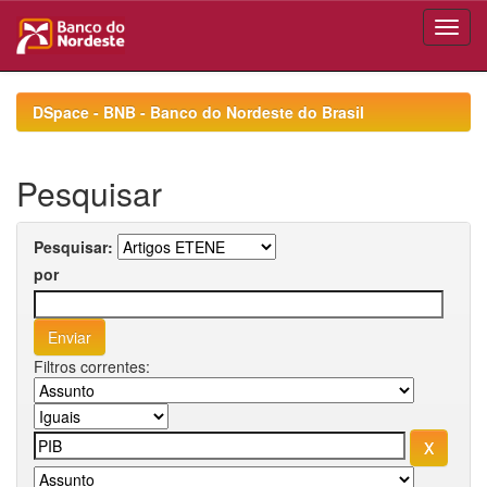
Skip
navigation
DSpace - BNB - Banco do Nordeste do Brasil
Pesquisar
Pesquisar:
por
Filtros correntes: