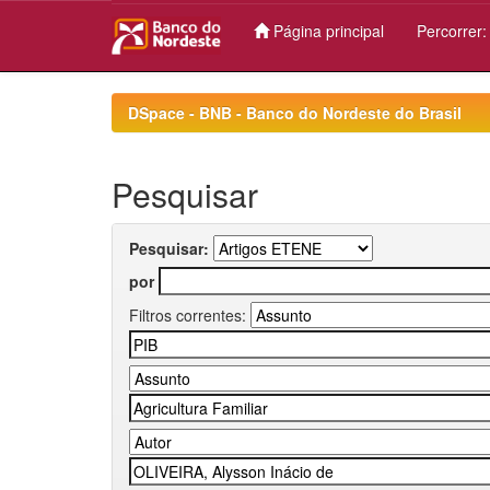
Página principal
Percorrer
Skip
navigation
DSpace - BNB - Banco do Nordeste do Brasil
Pesquisar
Pesquisar:
por
Filtros correntes: