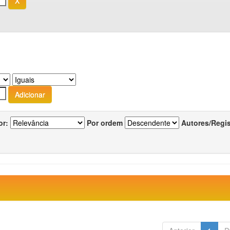
or:
Por ordem
Autores/Regi