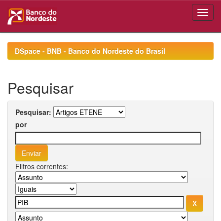
Skip
navigation
DSpace - BNB - Banco do Nordeste do Brasil
Pesquisar
Pesquisar:
por
Filtros correntes: