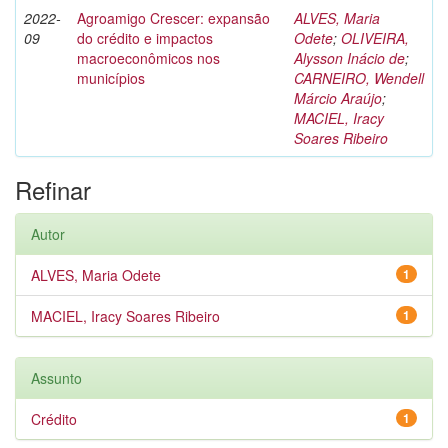
2022-
Agroamigo Crescer: expansão
ALVES, Maria
09
do crédito e impactos
Odete
;
OLIVEIRA,
macroeconômicos nos
Alysson Inácio de
;
municípios
CARNEIRO, Wendell
Márcio Araújo
;
MACIEL, Iracy
Soares Ribeiro
Refinar
Autor
ALVES, Maria Odete
1
MACIEL, Iracy Soares Ribeiro
1
Assunto
Crédito
1