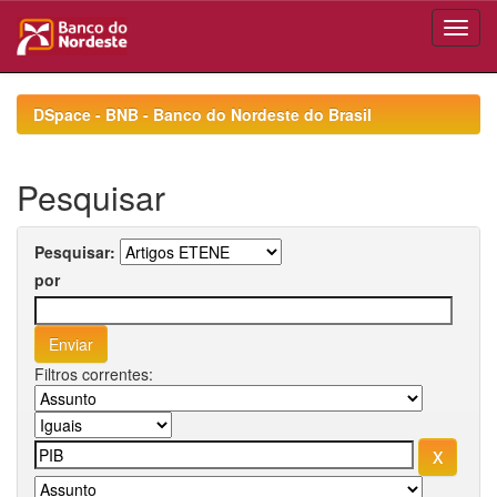
Skip
navigation
DSpace - BNB - Banco do Nordeste do Brasil
Pesquisar
Pesquisar:
por
Filtros correntes: