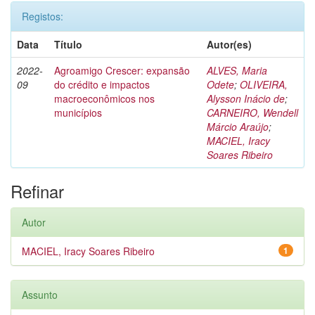
Registos:
Data
Título
Autor(es)
2022-
Agroamigo Crescer: expansão
ALVES, Maria
09
do crédito e impactos
Odete
;
OLIVEIRA,
macroeconômicos nos
Alysson Inácio de
;
municípios
CARNEIRO, Wendell
Márcio Araújo
;
MACIEL, Iracy
Soares Ribeiro
Refinar
Autor
MACIEL, Iracy Soares Ribeiro
1
Assunto