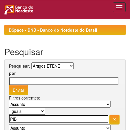
Skip
navigation
DSpace - BNB - Banco do Nordeste do Brasil
Pesquisar
Pesquisar:
por
Filtros correntes: