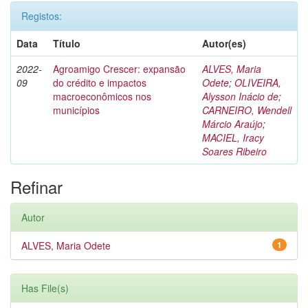
Registos:
Data
Título
Autor(es)
2022-
Agroamigo Crescer: expansão
ALVES, Maria
09
do crédito e impactos
Odete
;
OLIVEIRA,
macroeconômicos nos
Alysson Inácio de
;
municípios
CARNEIRO, Wendell
Márcio Araújo
;
MACIEL, Iracy
Soares Ribeiro
Refinar
Autor
ALVES, Maria Odete
1
Has File(s)