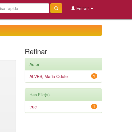
Entrar:
Refinar
Autor
ALVES, Maria Odete
1
Has File(s)
true
1