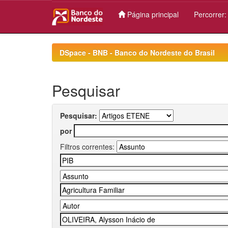
Página principal
Percorrer
Skip
navigation
DSpace - BNB - Banco do Nordeste do Brasil
Pesquisar
Pesquisar:
por
Filtros correntes: