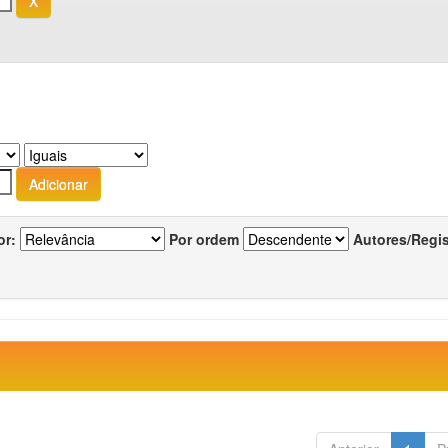
or:
Por ordem
Autores/Regi