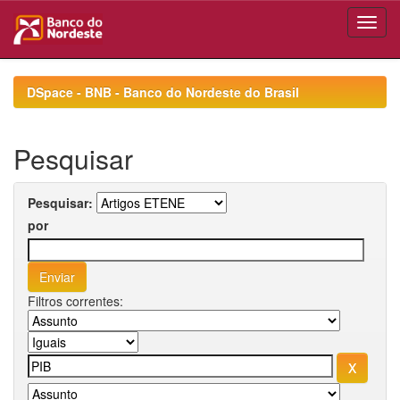
Skip
navigation
DSpace - BNB - Banco do Nordeste do Brasil
Pesquisar
Pesquisar:
por
Filtros correntes: