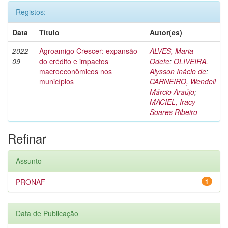
Registos:
Data
Título
Autor(es)
2022-
Agroamigo Crescer: expansão
ALVES, Maria
09
do crédito e impactos
Odete
;
OLIVEIRA,
macroeconômicos nos
Alysson Inácio de
;
municípios
CARNEIRO, Wendell
Márcio Araújo
;
MACIEL, Iracy
Soares Ribeiro
Refinar
Assunto
PRONAF
1
Data de Publicação