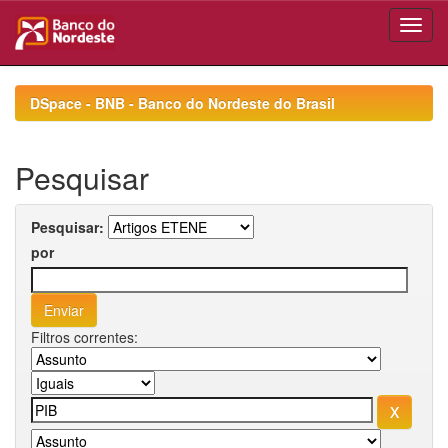
Skip
navigation
DSpace - BNB - Banco do Nordeste do Brasil
Pesquisar
Pesquisar:
por
Filtros correntes: