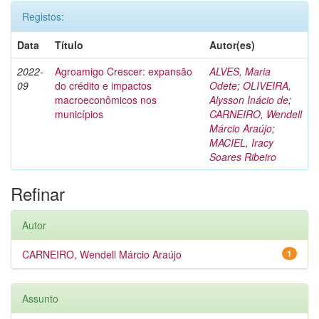
Registos:
Data
Título
Autor(es)
2022-
Agroamigo Crescer: expansão
ALVES, Maria
09
do crédito e impactos
Odete
;
OLIVEIRA,
macroeconômicos nos
Alysson Inácio de
;
municípios
CARNEIRO, Wendell
Márcio Araújo
;
MACIEL, Iracy
Soares Ribeiro
Refinar
Autor
CARNEIRO, Wendell Márcio Araújo
1
Assunto