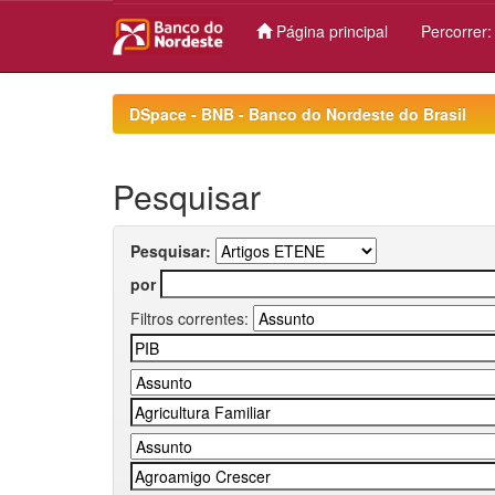
Página principal
Percorrer
Skip
navigation
DSpace - BNB - Banco do Nordeste do Brasil
Pesquisar
Pesquisar:
por
Filtros correntes: