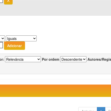
or:
Por ordem
Autores/Regi