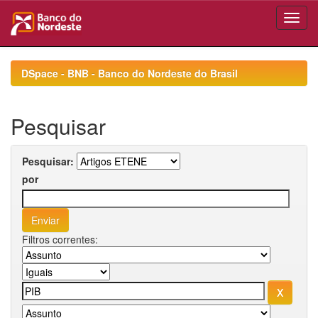
Skip
navigation
DSpace - BNB - Banco do Nordeste do Brasil
Pesquisar
Pesquisar:
por
Filtros correntes: