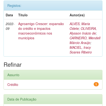
Registos:
Data
Título
Autor(es)
2022-
Agroamigo Crescer: expansão
ALVES, Maria
09
do crédito e impactos
Odete
;
OLIVEIRA,
macroeconômicos nos
Alysson Inácio de
;
municípios
CARNEIRO, Wendell
Márcio Araújo
;
MACIEL, Iracy
Soares Ribeiro
Refinar
Assunto
Crédito
1
Data de Publicação