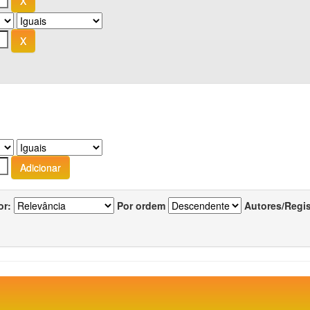
or:
Por ordem
Autores/Regi