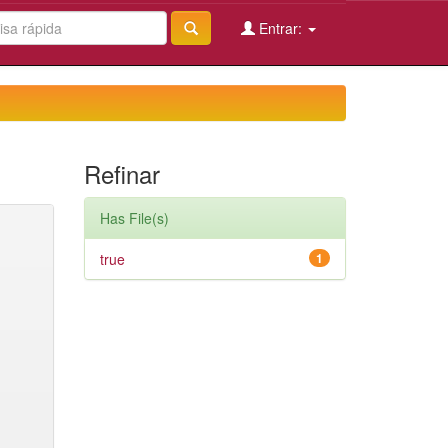
Entrar:
Refinar
Has File(s)
true
1