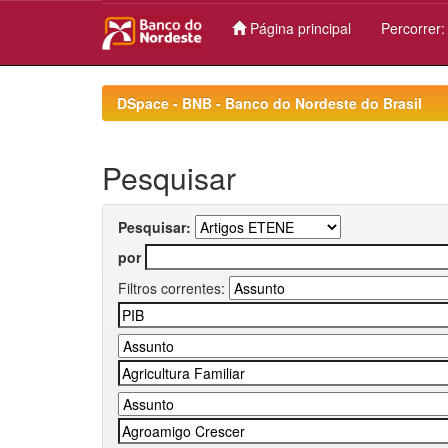
Página principal
Percorrer
Skip
navigation
DSpace - BNB - Banco do Nordeste do Brasil
Pesquisar
Pesquisar:
por
Filtros correntes: