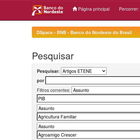
Página principal
Percorrer
Skip
navigation
DSpace - BNB - Banco do Nordeste do Brasil
Pesquisar
Pesquisar:
por
Filtros correntes: