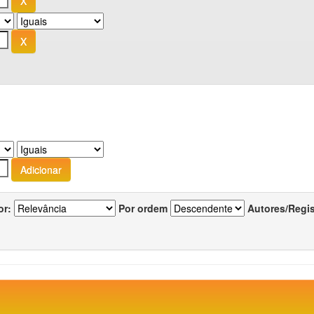
or:
Por ordem
Autores/Regi