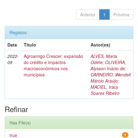
Anterior
1
Próxima
Registos:
Data
Título
Autor(es)
2022-
Agroamigo Crescer: expansão
ALVES, Maria
09
do crédito e impactos
Odete
;
OLIVEIRA,
macroeconômicos nos
Alysson Inácio de
;
municípios
CARNEIRO, Wendell
Márcio Araújo
;
MACIEL, Iracy
Soares Ribeiro
Refinar
Has File(s)
true
1