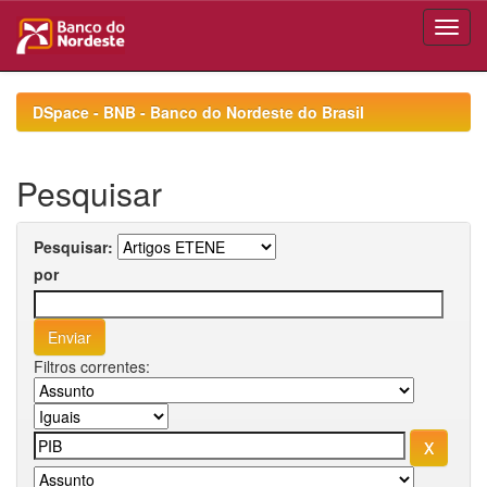
Skip
navigation
DSpace - BNB - Banco do Nordeste do Brasil
Pesquisar
Pesquisar:
por
Filtros correntes: