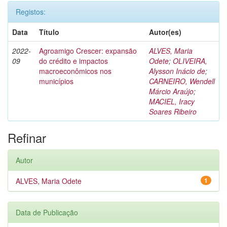
Registos:
Data
Título
Autor(es)
2022-
Agroamigo Crescer: expansão
ALVES, Maria
09
do crédito e impactos
Odete
;
OLIVEIRA,
macroeconômicos nos
Alysson Inácio de
;
municípios
CARNEIRO, Wendell
Márcio Araújo
;
MACIEL, Iracy
Soares Ribeiro
Refinar
Autor
ALVES, Maria Odete
1
Data de Publicação