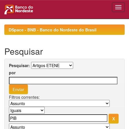
Skip
navigation
DSpace - BNB - Banco do Nordeste do Brasil
Pesquisar
Pesquisar:
por
Filtros correntes: