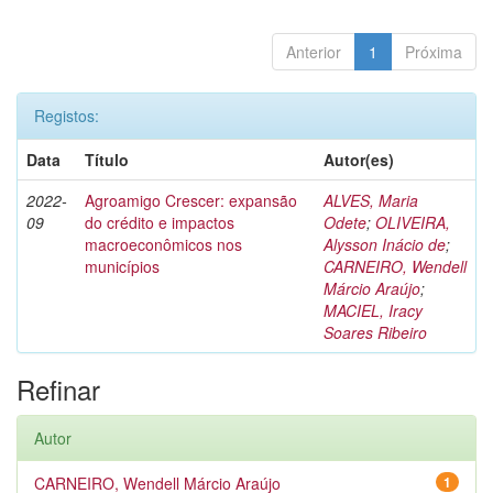
Anterior
1
Próxima
Registos:
Data
Título
Autor(es)
2022-
Agroamigo Crescer: expansão
ALVES, Maria
09
do crédito e impactos
Odete
;
OLIVEIRA,
macroeconômicos nos
Alysson Inácio de
;
municípios
CARNEIRO, Wendell
Márcio Araújo
;
MACIEL, Iracy
Soares Ribeiro
Refinar
Autor
CARNEIRO, Wendell Márcio Araújo
1