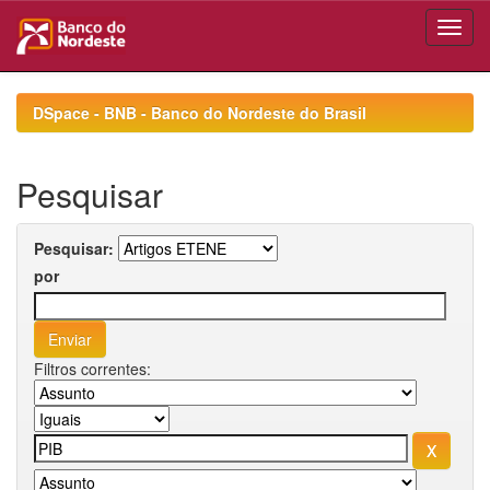
Skip
navigation
DSpace - BNB - Banco do Nordeste do Brasil
Pesquisar
Pesquisar:
por
Filtros correntes: