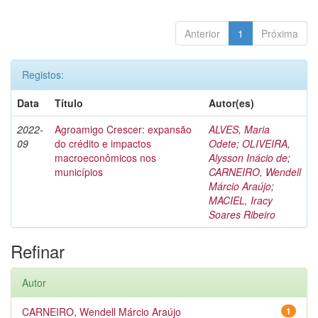
Anterior
1
Próxima
Registos:
Data
Título
Autor(es)
2022-
Agroamigo Crescer: expansão
ALVES, Maria
09
do crédito e impactos
Odete
;
OLIVEIRA,
macroeconômicos nos
Alysson Inácio de
;
municípios
CARNEIRO, Wendell
Márcio Araújo
;
MACIEL, Iracy
Soares Ribeiro
Refinar
Autor
CARNEIRO, Wendell Márcio Araújo
1