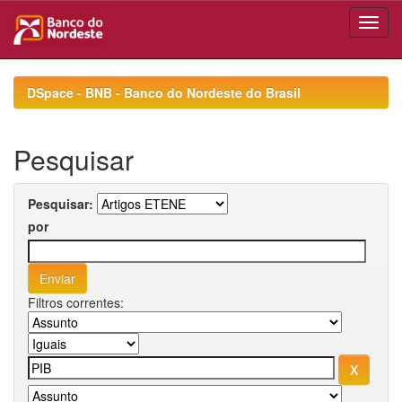
Skip
navigation
DSpace - BNB - Banco do Nordeste do Brasil
Pesquisar
Pesquisar:
por
Filtros correntes: