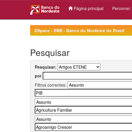
Página principal
Percorrer
Skip
navigation
DSpace - BNB - Banco do Nordeste do Brasil
Pesquisar
Pesquisar:
por
Filtros correntes: