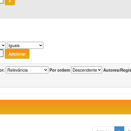
or:
Por ordem
Autores/Regi