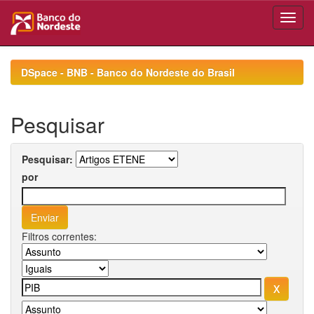
Skip
navigation
DSpace - BNB - Banco do Nordeste do Brasil
Pesquisar
Pesquisar:
por
Filtros correntes: