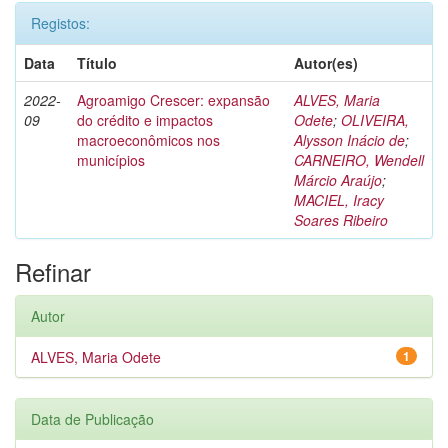
Registos:
Data
Título
Autor(es)
2022-
Agroamigo Crescer: expansão
ALVES, Maria
09
do crédito e impactos
Odete
;
OLIVEIRA,
macroeconômicos nos
Alysson Inácio de
;
municípios
CARNEIRO, Wendell
Márcio Araújo
;
MACIEL, Iracy
Soares Ribeiro
Refinar
Autor
ALVES, Maria Odete
1
Data de Publicação