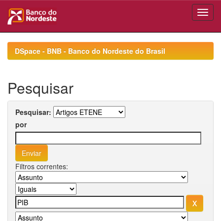
Skip
navigation
DSpace - BNB - Banco do Nordeste do Brasil
Pesquisar
Pesquisar:
por
Filtros correntes: