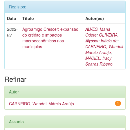
Registos:
Data
Título
Autor(es)
2022-
Agroamigo Crescer: expansão
ALVES, Maria
09
do crédito e impactos
Odete
;
OLIVEIRA,
macroeconômicos nos
Alysson Inácio de
;
municípios
CARNEIRO, Wendell
Márcio Araújo
;
MACIEL, Iracy
Soares Ribeiro
Refinar
Autor
CARNEIRO, Wendell Márcio Araújo
1
Assunto