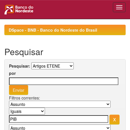
Skip
navigation
DSpace - BNB - Banco do Nordeste do Brasil
Pesquisar
Pesquisar:
por
Filtros correntes: