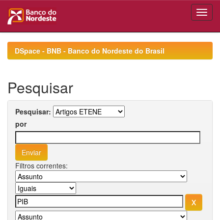
Skip
navigation
DSpace - BNB - Banco do Nordeste do Brasil
Pesquisar
Pesquisar:
por
Filtros correntes: