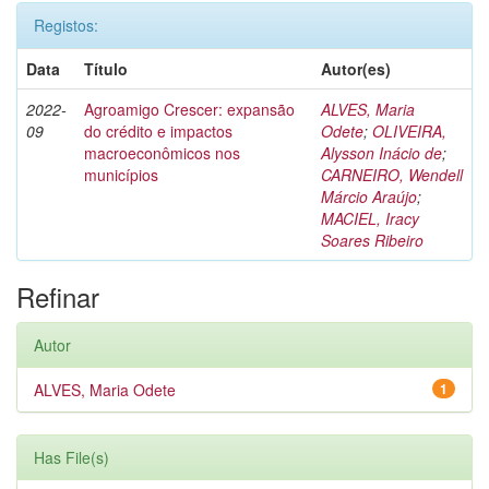
Registos:
Data
Título
Autor(es)
2022-
Agroamigo Crescer: expansão
ALVES, Maria
09
do crédito e impactos
Odete
;
OLIVEIRA,
macroeconômicos nos
Alysson Inácio de
;
municípios
CARNEIRO, Wendell
Márcio Araújo
;
MACIEL, Iracy
Soares Ribeiro
Refinar
Autor
ALVES, Maria Odete
1
Has File(s)