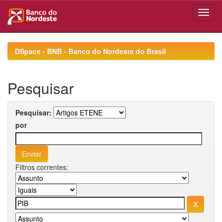
Skip
navigation
DSpace - BNB - Banco do Nordeste do Brasil
Pesquisar
Pesquisar:
por
Filtros correntes: