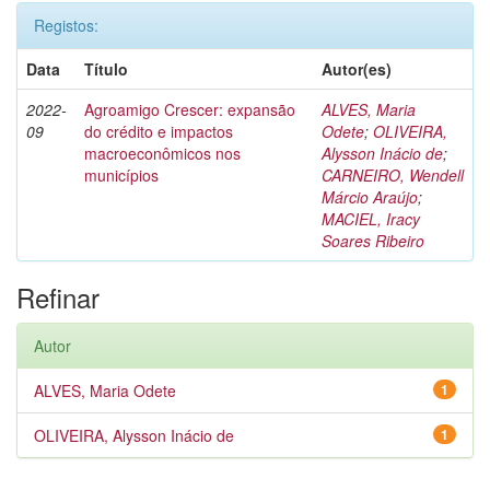
Registos:
Data
Título
Autor(es)
2022-
Agroamigo Crescer: expansão
ALVES, Maria
09
do crédito e impactos
Odete
;
OLIVEIRA,
macroeconômicos nos
Alysson Inácio de
;
municípios
CARNEIRO, Wendell
Márcio Araújo
;
MACIEL, Iracy
Soares Ribeiro
Refinar
Autor
ALVES, Maria Odete
1
OLIVEIRA, Alysson Inácio de
1