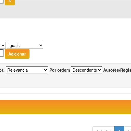
or:
Por ordem
Autores/Regi