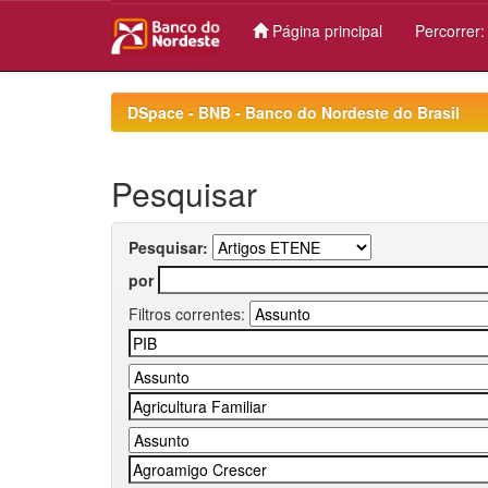
Página principal
Percorrer
Skip
navigation
DSpace - BNB - Banco do Nordeste do Brasil
Pesquisar
Pesquisar:
por
Filtros correntes: