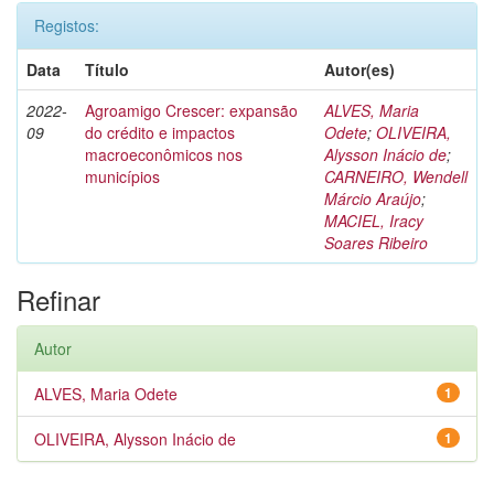
Registos:
Data
Título
Autor(es)
2022-
Agroamigo Crescer: expansão
ALVES, Maria
09
do crédito e impactos
Odete
;
OLIVEIRA,
macroeconômicos nos
Alysson Inácio de
;
municípios
CARNEIRO, Wendell
Márcio Araújo
;
MACIEL, Iracy
Soares Ribeiro
Refinar
Autor
ALVES, Maria Odete
1
OLIVEIRA, Alysson Inácio de
1