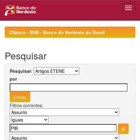
Skip
navigation
DSpace - BNB - Banco do Nordeste do Brasil
Pesquisar
Pesquisar:
por
Filtros correntes: