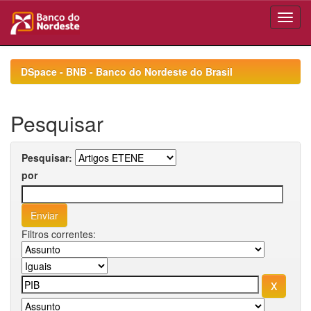
Skip
navigation
DSpace - BNB - Banco do Nordeste do Brasil
Pesquisar
Pesquisar:
por
Filtros correntes: