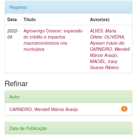
Registos:
Data
Título
Autor(es)
2022-
Agroamigo Crescer: expansão
ALVES, Maria
09
do crédito e impactos
Odete
;
OLIVEIRA,
macroeconômicos nos
Alysson Inácio de
;
municípios
CARNEIRO, Wendell
Márcio Araújo
;
MACIEL, Iracy
Soares Ribeiro
Refinar
Autor
CARNEIRO, Wendell Márcio Araújo
1
Data de Publicação