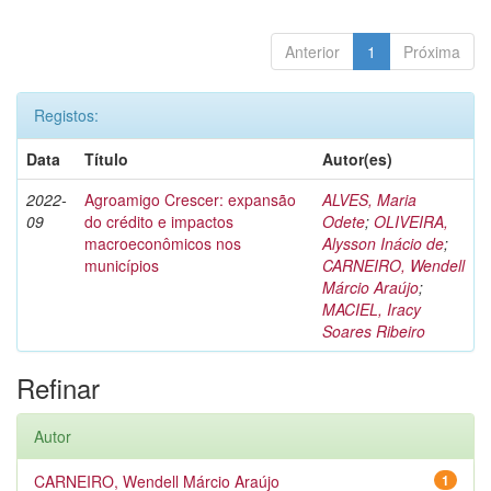
Anterior
1
Próxima
Registos:
Data
Título
Autor(es)
2022-
Agroamigo Crescer: expansão
ALVES, Maria
09
do crédito e impactos
Odete
;
OLIVEIRA,
macroeconômicos nos
Alysson Inácio de
;
municípios
CARNEIRO, Wendell
Márcio Araújo
;
MACIEL, Iracy
Soares Ribeiro
Refinar
Autor
CARNEIRO, Wendell Márcio Araújo
1