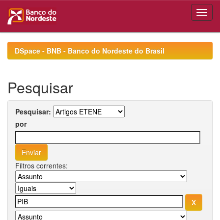
Skip
navigation
DSpace - BNB - Banco do Nordeste do Brasil
Pesquisar
Pesquisar:
por
Filtros correntes: