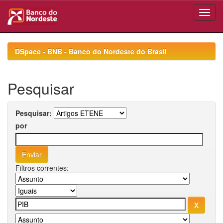
Skip
navigation
DSpace - BNB - Banco do Nordeste do Brasil
Pesquisar
Pesquisar:
por
Filtros correntes: