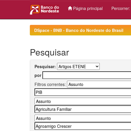
Página principal
Percorrer
Skip
navigation
DSpace - BNB - Banco do Nordeste do Brasil
Pesquisar
Pesquisar:
por
Filtros correntes: