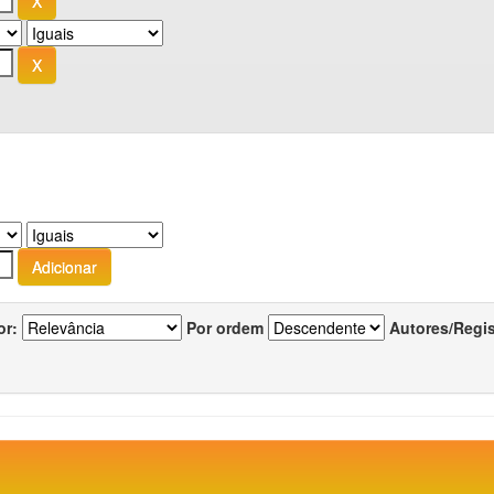
or:
Por ordem
Autores/Regi