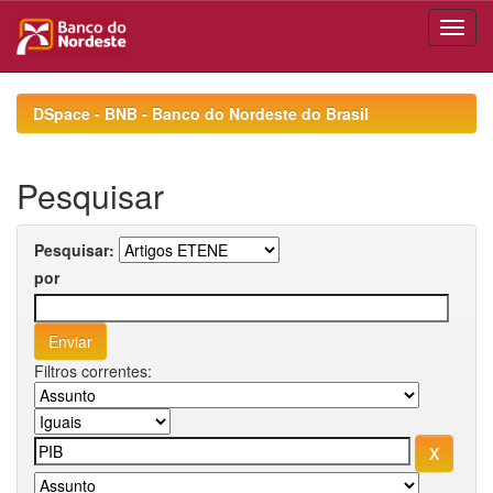
Skip
navigation
DSpace - BNB - Banco do Nordeste do Brasil
Pesquisar
Pesquisar:
por
Filtros correntes: