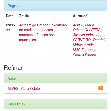
Registos:
Data
Título
Autor(es)
2022-
Agroamigo Crescer: expansão
ALVES, Maria
09
do crédito e impactos
Odete
;
OLIVEIRA,
macroeconômicos nos
Alysson Inácio de
;
municípios
CARNEIRO, Wendell
Márcio Araújo
;
MACIEL, Iracy
Soares Ribeiro
Refinar
Autor
ALVES, Maria Odete
1
Has File(s)