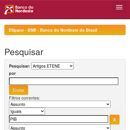
Skip
navigation
DSpace - BNB - Banco do Nordeste do Brasil
Pesquisar
Pesquisar:
por
Filtros correntes: