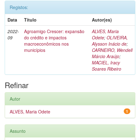
Registos:
Data
Título
Autor(es)
2022-
Agroamigo Crescer: expansão
ALVES, Maria
09
do crédito e impactos
Odete
;
OLIVEIRA,
macroeconômicos nos
Alysson Inácio de
;
municípios
CARNEIRO, Wendell
Márcio Araújo
;
MACIEL, Iracy
Soares Ribeiro
Refinar
Autor
ALVES, Maria Odete
1
Assunto