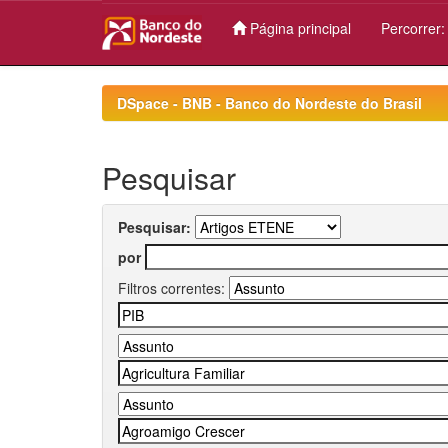
Página principal
Percorrer
Skip
navigation
DSpace - BNB - Banco do Nordeste do Brasil
Pesquisar
Pesquisar:
por
Filtros correntes: