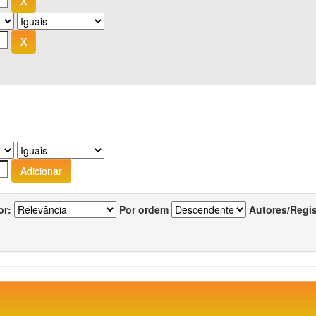
or:
Por ordem
Autores/Regi