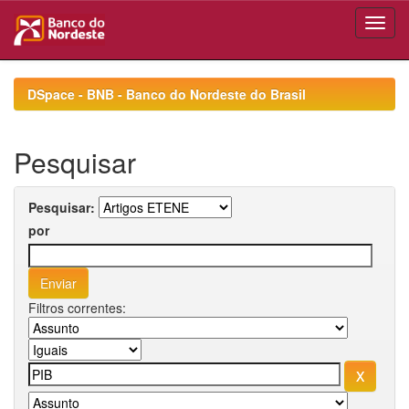
Skip
navigation
DSpace - BNB - Banco do Nordeste do Brasil
Pesquisar
Pesquisar:
por
Filtros correntes: