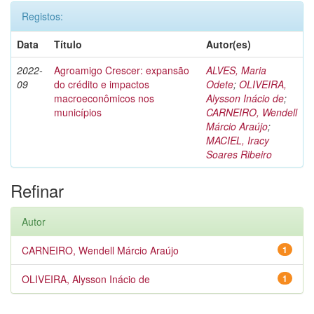
Registos:
Data
Título
Autor(es)
2022-
Agroamigo Crescer: expansão
ALVES, Maria
09
do crédito e impactos
Odete
;
OLIVEIRA,
macroeconômicos nos
Alysson Inácio de
;
municípios
CARNEIRO, Wendell
Márcio Araújo
;
MACIEL, Iracy
Soares Ribeiro
Refinar
Autor
CARNEIRO, Wendell Márcio Araújo
1
OLIVEIRA, Alysson Inácio de
1