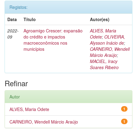
Registos:
Data
Título
Autor(es)
2022-
Agroamigo Crescer: expansão
ALVES, Maria
09
do crédito e impactos
Odete
;
OLIVEIRA,
macroeconômicos nos
Alysson Inácio de
;
municípios
CARNEIRO, Wendell
Márcio Araújo
;
MACIEL, Iracy
Soares Ribeiro
Refinar
Autor
ALVES, Maria Odete
1
CARNEIRO, Wendell Márcio Araújo
1