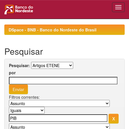
Skip
navigation
DSpace - BNB - Banco do Nordeste do Brasil
Pesquisar
Pesquisar:
por
Filtros correntes: