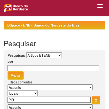
Skip
navigation
DSpace - BNB - Banco do Nordeste do Brasil
Pesquisar
Pesquisar:
por
Filtros correntes: