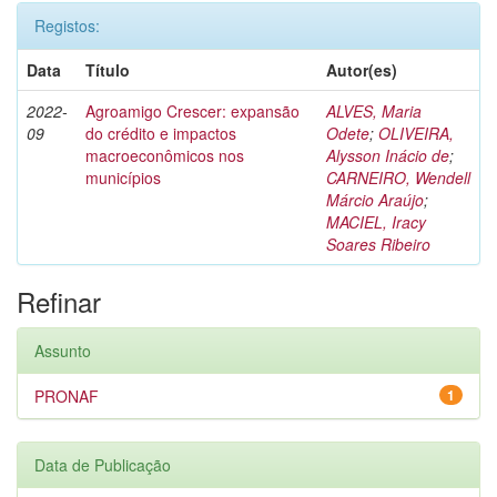
Registos:
Data
Título
Autor(es)
2022-
Agroamigo Crescer: expansão
ALVES, Maria
09
do crédito e impactos
Odete
;
OLIVEIRA,
macroeconômicos nos
Alysson Inácio de
;
municípios
CARNEIRO, Wendell
Márcio Araújo
;
MACIEL, Iracy
Soares Ribeiro
Refinar
Assunto
PRONAF
1
Data de Publicação