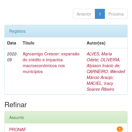
Anterior
1
Próxima
Registos:
Data
Título
Autor(es)
2022-
Agroamigo Crescer: expansão
ALVES, Maria
09
do crédito e impactos
Odete
;
OLIVEIRA,
macroeconômicos nos
Alysson Inácio de
;
municípios
CARNEIRO, Wendell
Márcio Araújo
;
MACIEL, Iracy
Soares Ribeiro
Refinar
Assunto
PRONAF
1