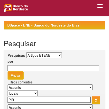
Skip
navigation
DSpace - BNB - Banco do Nordeste do Brasil
Pesquisar
Pesquisar:
por
Filtros correntes: