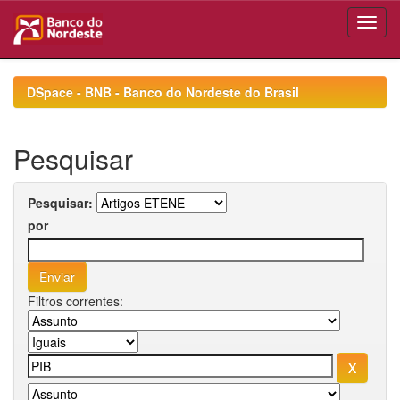
Skip
navigation
DSpace - BNB - Banco do Nordeste do Brasil
Pesquisar
Pesquisar:
por
Filtros correntes: