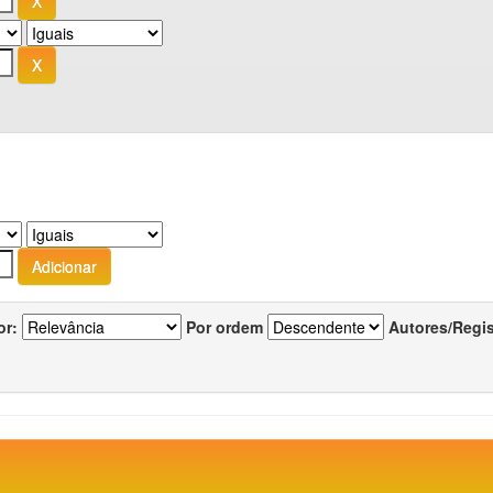
or:
Por ordem
Autores/Regi