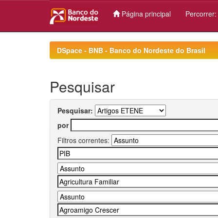
Página principal
Percorrer
Skip
navigation
DSpace - BNB - Banco do Nordeste do Brasil
Pesquisar
Pesquisar:
por
Filtros correntes: