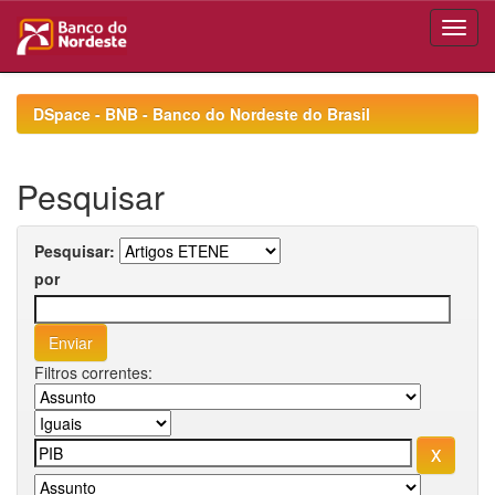
Skip
navigation
DSpace - BNB - Banco do Nordeste do Brasil
Pesquisar
Pesquisar:
por
Filtros correntes: