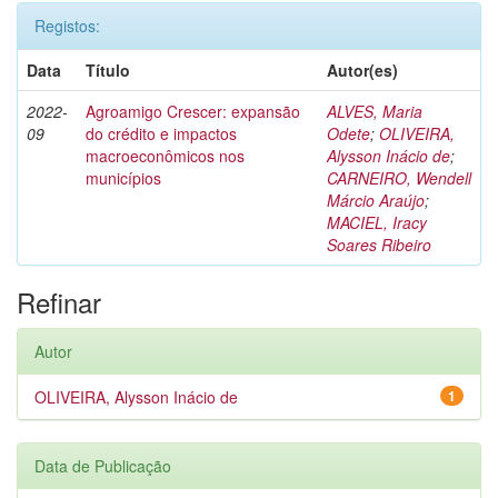
Registos:
Data
Título
Autor(es)
2022-
Agroamigo Crescer: expansão
ALVES, Maria
09
do crédito e impactos
Odete
;
OLIVEIRA,
macroeconômicos nos
Alysson Inácio de
;
municípios
CARNEIRO, Wendell
Márcio Araújo
;
MACIEL, Iracy
Soares Ribeiro
Refinar
Autor
OLIVEIRA, Alysson Inácio de
1
Data de Publicação