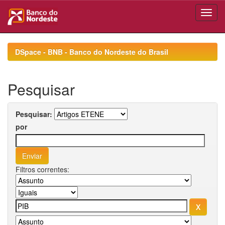
Skip
navigation
DSpace - BNB - Banco do Nordeste do Brasil
Pesquisar
Pesquisar:
por
Filtros correntes: