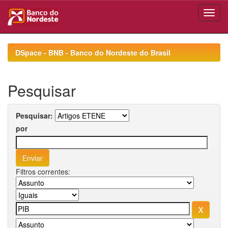
Skip
navigation
DSpace - BNB - Banco do Nordeste do Brasil
Pesquisar
Pesquisar:
por
Filtros correntes: