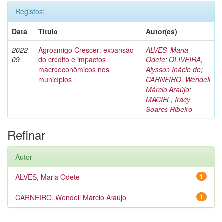
Registos:
Data
Título
Autor(es)
2022-
Agroamigo Crescer: expansão
ALVES, Maria
09
do crédito e impactos
Odete
;
OLIVEIRA,
macroeconômicos nos
Alysson Inácio de
;
municípios
CARNEIRO, Wendell
Márcio Araújo
;
MACIEL, Iracy
Soares Ribeiro
Refinar
Autor
ALVES, Maria Odete
1
CARNEIRO, Wendell Márcio Araújo
1