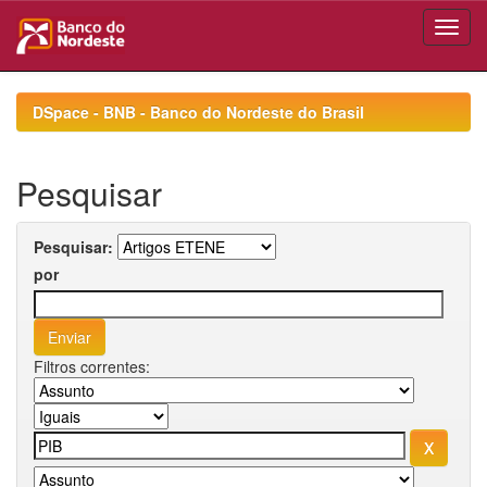
Skip
navigation
DSpace - BNB - Banco do Nordeste do Brasil
Pesquisar
Pesquisar:
por
Filtros correntes: