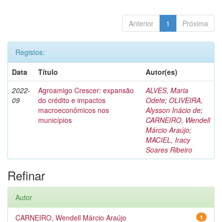
Anterior
1
Próxima
Registos:
Data
Título
Autor(es)
2022-
Agroamigo Crescer: expansão
ALVES, Maria
09
do crédito e impactos
Odete
;
OLIVEIRA,
macroeconômicos nos
Alysson Inácio de
;
municípios
CARNEIRO, Wendell
Márcio Araújo
;
MACIEL, Iracy
Soares Ribeiro
Refinar
Autor
CARNEIRO, Wendell Márcio Araújo
1