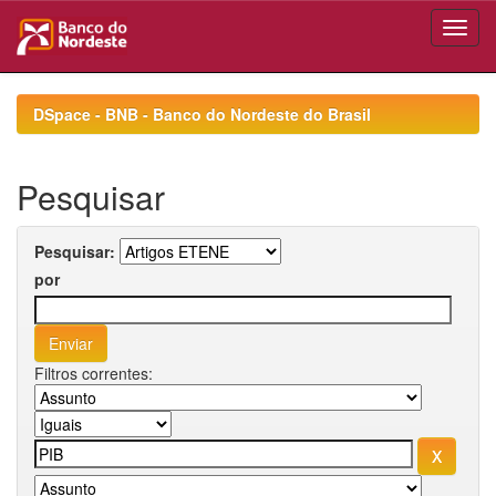
Skip
navigation
DSpace - BNB - Banco do Nordeste do Brasil
Pesquisar
Pesquisar:
por
Filtros correntes: