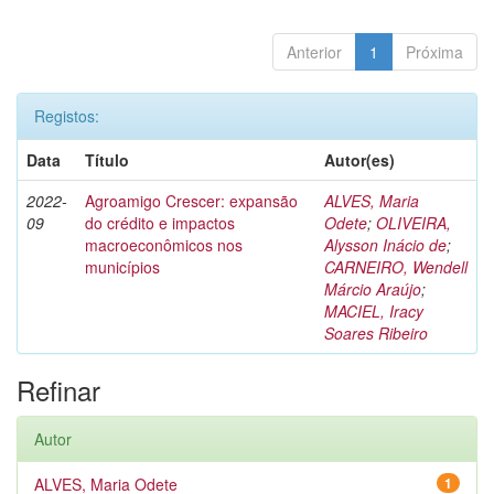
Anterior
1
Próxima
Registos:
Data
Título
Autor(es)
2022-
Agroamigo Crescer: expansão
ALVES, Maria
09
do crédito e impactos
Odete
;
OLIVEIRA,
macroeconômicos nos
Alysson Inácio de
;
municípios
CARNEIRO, Wendell
Márcio Araújo
;
MACIEL, Iracy
Soares Ribeiro
Refinar
Autor
ALVES, Maria Odete
1